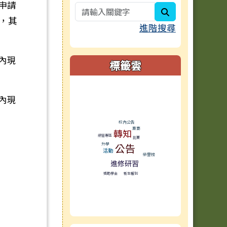
申請
search
，其
進階搜尋
內現
標籤雲
標籤雲導覽
內現
校內公告
重要
轉知
網管專區
比賽
公告
升學
活動
榮譽榜
進修研習
獎助學金
新生報到