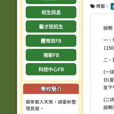
標籤：
招生訊息
藝才班招生
說明
一、
體育班FB
115
南新FB
二、
科技中心FB
(一)
日(
至下
學校簡介
(二
選單載入失敗，請重新整
說明
理頁面。