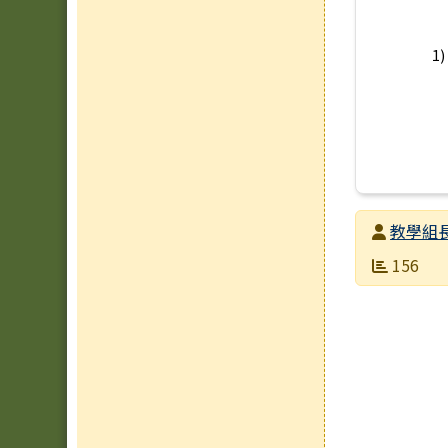
1
發布者
教學組
發布日期
瀏覽次數
156