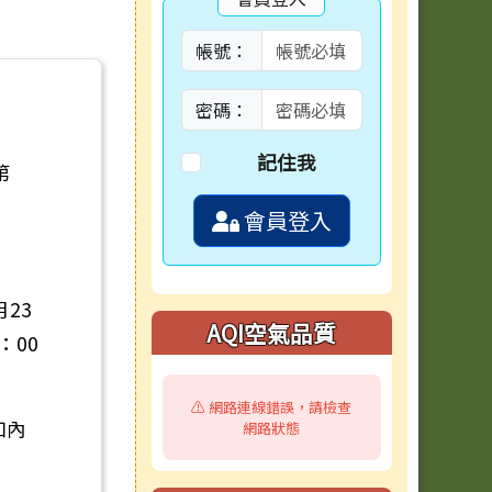
帳號：
密碼：
記住我
第
會員登入
月23
AQI空氣品質
：00
⚠️ 網路連線錯誤，請檢查
知內
網路狀態