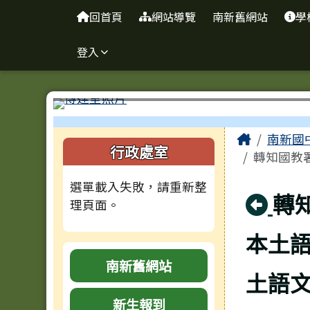
台南市南新國中
導覽列
跳至主內容區
回首頁
網站導覽
南新舊網站
學
登入
工具列
頁尾區域
主內容
Home
南新國
左邊區域內容
行政處室
轉知國教
選單載入失敗，請重新整
回
轉
理頁面。
本土語
南新舊網站
土語
新生報到