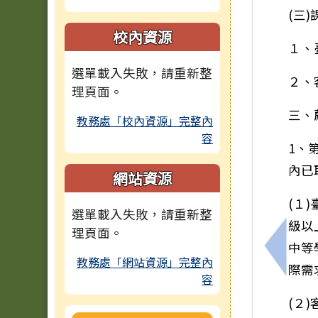
(三
校內資源
１、
選單載入失敗，請重新整
２、
理頁面。
三、
教務處「校內資源」完整內
容
1、
內已
網站資源
(１
選單載入失敗，請重新整
級以
理頁面。
中等
上一筆
教務處「網站資源」完整內
際需
容
(２