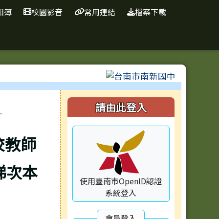
相簿
校園影音
常用連結
檔案下載
⏸
右邊區域內容
請由此登入
.
校教師
梯次本
使用臺南市OpenID認證
系統登入
會員登入