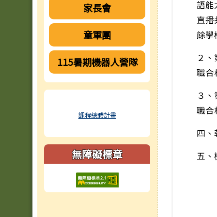
語能
家長會
直播
童軍團
餘學
２、
115暑期機器人營隊
職合
３、
職合
課程總體計畫
四、
無障礙標章
五、