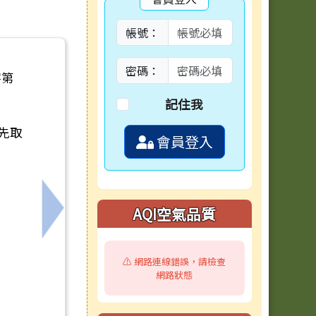
帳號：
密碼：
字第
記住我
先取
會員登入
AQI空氣品質
辦理十二年國民基本教育課程綱要相關配套推動一案
下一筆：轉知本市海洋議題輔導團辦理「食魚
⚠️ 網路連線錯誤，請檢查
網路狀態