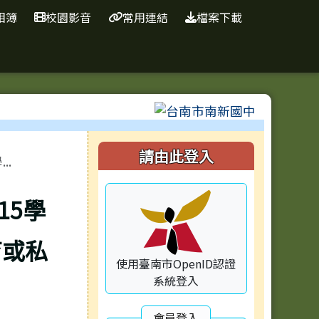
相簿
校園影音
常用連結
檔案下載
⏸
右邊區域內容
請由此登入
.
15學
育或私
使用臺南市OpenID認證
系統登入
會員登入