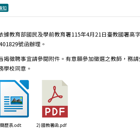
轉知
依據教育部國民及學前教育署115年4月21日臺教國署高
5401829號函辦理。
旨揭徵聘事宜請參閱附件。有意願參加徵選之教師，務請
務學校同意。
：轉知教育部國民及學前教育署115學年度徵聘商借教師
) 簡歷表.odt
2) 國教署函.pdf