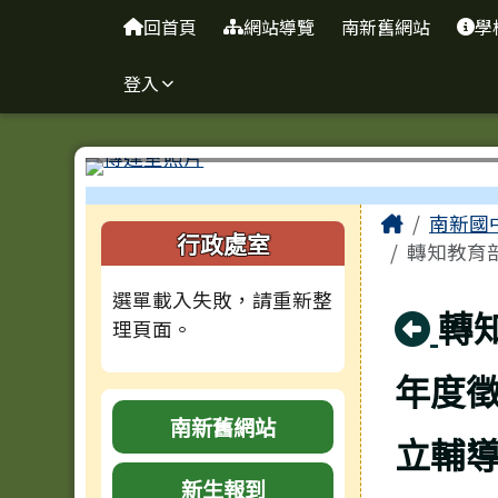
台南市南新國中
導覽列
跳至主內容區
回首頁
網站導覽
南新舊網站
學
登入
工具列
頁尾區域
主內容
Home
南新國
左邊區域內容
行政處室
轉知教育部
選單載入失敗，請重新整
回
轉
理頁面。
年度
南新舊網站
立輔
新生報到