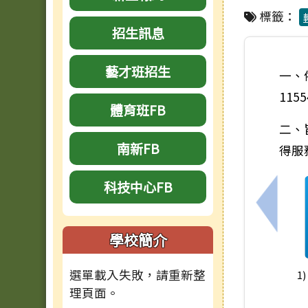
標籤：
招生訊息
藝才班招生
一、
115
體育班FB
二、
南新FB
得服
科技中心FB
上一筆
學校簡介
選單載入失敗，請重新整
1
理頁面。