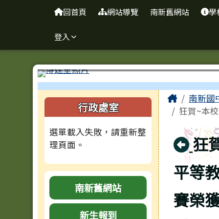
台南市南新國中
導覽列
跳至主內容區
回首頁
網站導覽
南新舊網站
學
登入
工具列
頁尾區域
主內容
Home
南新國
左邊區域內容
行政處室
狂賀~本校
選單載入失敗，請重新整
回
狂
理頁面。
平等
南新舊網站
賽榮獲
新生報到