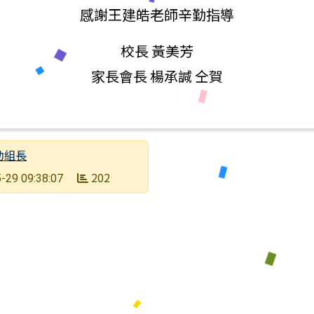
感謝王建皓老師辛勤指導
校長 黃美芳
家長會長 楊承諴 仝賀
動組長
202
-29 09:38:07