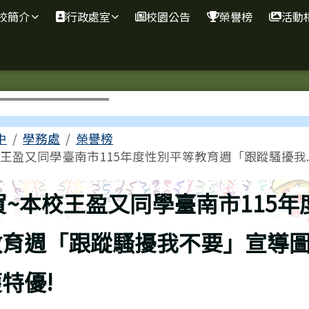
校簡介
行政處室
校園公告
榮譽榜
活動
區域
中
學務處
榮譽榜
王盈又同學臺南市115年度性別平等教育週「跟蹤騷擾我..
上頁
賀~本校王盈又同學臺南市115年
教育週「跟蹤騷擾我不要」宣導
特優!