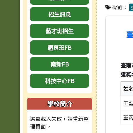
標籤：
招生訊息
藝才班招生
臺
體育班FB
南新FB
臺南
獲獎
科技中心FB
姓
學校簡介
王
董
選單載入失敗，請重新整
理頁面。