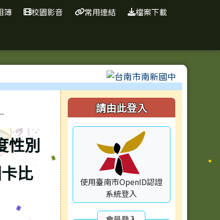
相簿
校園影音
常用連結
檔案下載
⏸
右邊區域內容
請由此登入
.
度性別
圖卡比
使用臺南市OpenID認證
系統登入
會員登入