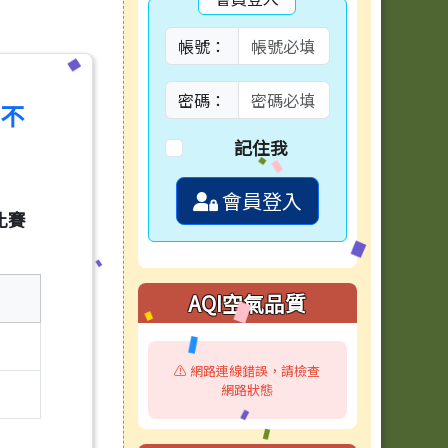
帳號：
密碼：
我不
記住我
會員登入
比賽
AQI空氣品質
⚠️ 網路連線錯誤，請檢查
網路狀態