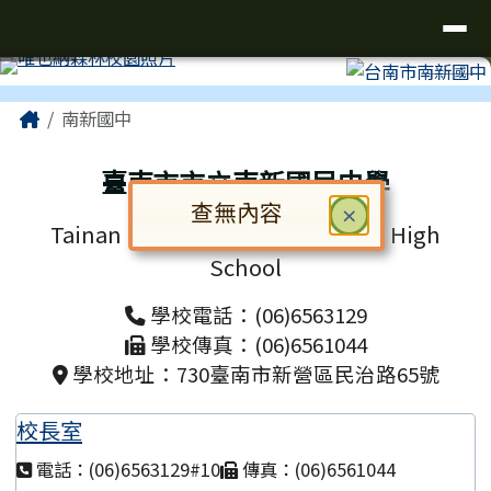
台南市南新國中
導覽列
跳至主內容區
工具列
⏸
頁尾區域
主內容區域
Home
南新國中
臺南市市立南新國民中學
查無內容
關閉
×
Tainan Municipal Nansin Junior High
對話框已開啟。請使用 Tab 鍵在選
School
學校電話：(06)6563129
學校傳真：(06)6561044
學校地址：730臺南市新營區民治路65號
校長室
電話：(06)6563129#10
傳真：(06)6561044