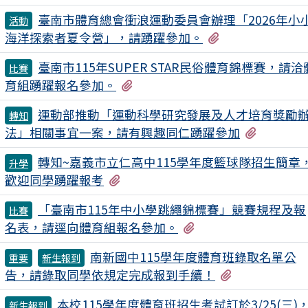
臺南市體育總會衝浪運動委員會辦理「2026年小
活動
有1個附檔
海洋探索者夏令營」，請踴躍參加。
臺南市115年SUPER STAR民俗體育錦標賽，請洽
比賽
有1個附檔
育組踴躍報名參加。
運動部推動「運動科學研究發展及人才培育獎勵
轉知
有2個附
法」相關事宜一案，請有興趣同仁踴躍參加
轉知~嘉義市立仁高中115學年度籃球隊招生簡章
升學
有1個附檔
歡迎同學踴躍報考
「臺南市115年中小學跳繩錦標賽」競賽規程及報
比賽
有1個附檔
名表，請逕向體育組報名參加。
南新國中115學年度體育班錄取名單公
重要
新生報到
有1個附檔
告，請錄取同學依規定完成報到手續！
本校115學年度體育班招生考試訂於3/25(三)
新生報到