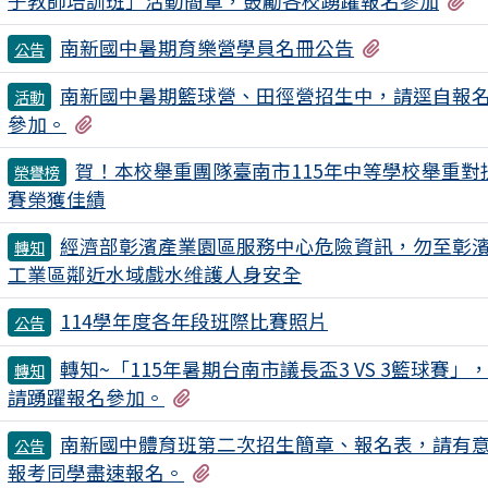
子教師培訓班」活動簡章，鼓勵各校踴躍報名參加
有2個附檔
南新國中暑期育樂營學員名冊公告
公告
南新國中暑期籃球營、田徑營招生中，請逕自報
活動
有4個附檔
參加。
賀！本校舉重團隊臺南市115年中等學校舉重對
榮譽榜
賽榮獲佳績
經濟部彰濱產業園區服務中心危險資訊，勿至彰
轉知
工業區鄰近水域戲水维護人身安全
114學年度各年段班際比賽照片
公告
轉知~「115年暑期台南市議長盃3 VS 3籃球賽」
轉知
有1個附檔
請踴躍報名參加。
南新國中體育班第二次招生簡章、報名表，請有
公告
有2個附檔
報考同學盡速報名。