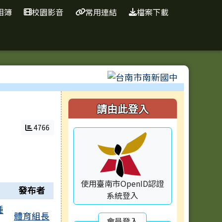
相簿
校園影音
常用連結
檔案下載
⏸
右邊區域內容
請由此登入
4766
使用臺南市OpenID認證
發布者
系統登入
種
體育組長
會員登入
2個附檔