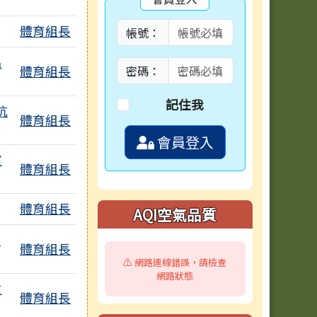
體育組長
帳號：
名
體育組長
密碼：
記住我
抗
體育組長
會員登入
濱
體育組長
體育組長
AQI空氣品質
，
體育組長
⚠️ 網路連線錯誤，請檢查
網路狀態
意
體育組長