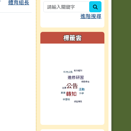
體育組長
search
進階搜尋
標籤雲
標籤雲導覽
新生報到
校內公告
進修研習
獎助學金
公告
比賽
活動
轉知
重要
升學
榮譽榜
網管專區