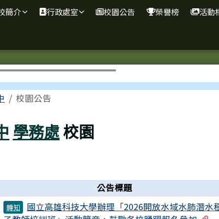
校簡介
行政處室
校園公告
榮譽榜
活動
區域
中
校園公告
中
學務處
校園
公告標題
國立高雄科技大學辦理「2026開放水域水肺潛水
轉知
有