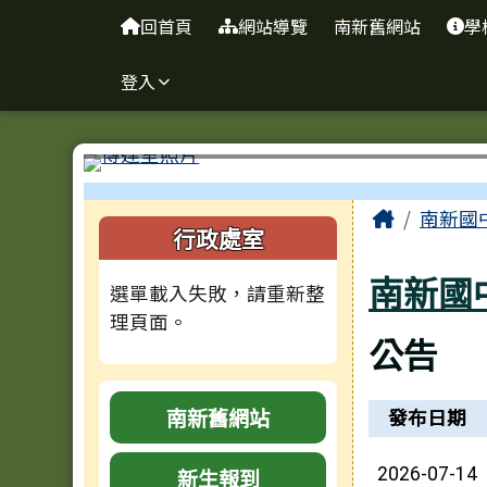
台南市南新國中
導覽列
跳至主內容區
回首頁
網站導覽
南新舊網站
學
登入
工具列
頁尾區域
主內容
Home
南新國
左邊區域內容
行政處室
南新國
選單載入失敗，請重新整
理頁面。
公告
新聞列表
南新舊網站
發布日期
新生報到
2026-07-14