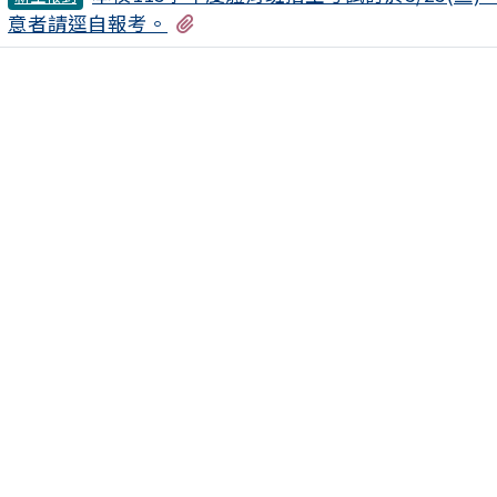
有2個附檔
意者請逕自報考。