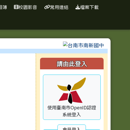
相簿
校園影音
常用連結
檔案下載
⏸
右邊區域內容
請由此登入
使用臺南市OpenID認證
系統登入
會員登入