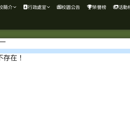
校簡介
行政處室
校園公告
榮譽榜
活動
區域
不存在！