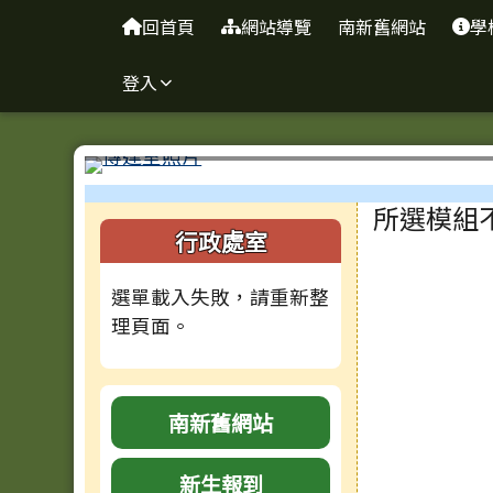
台南市南新國中
導覽列
跳至主內容區
回首頁
網站導覽
南新舊網站
學
登入
工具列
頁尾區域
主內容
所選模組
左邊區域內容
行政處室
選單載入失敗，請重新整
理頁面。
南新舊網站
新生報到