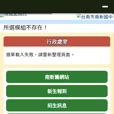
台南市南新國中
導覽列
跳至主內容區
工具列
⏸
頁尾區域
主內容區域
所選模組不存在！
左邊區域內容
行政處室
選單載入失敗，請重新整理頁面。
南新舊網站
新生報到
招生訊息