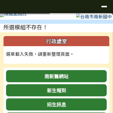
台南市南新國中
導覽列
跳至主內容區
工具列
⏸
頁尾區域
主內容區域
所選模組不存在！
左邊區域內容
行政處室
選單載入失敗，請重新整理頁面。
南新舊網站
新生報到
招生訊息